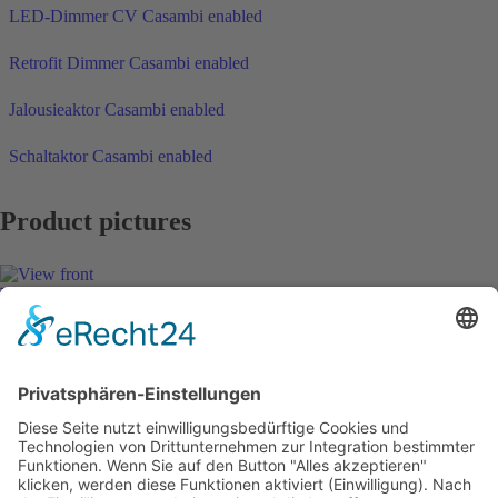
LED-Dimmer CV Casambi enabled
Retrofit Dimmer Casambi enabled
Jalousieaktor Casambi enabled
Schaltaktor Casambi enabled
Product pictures
View front
View ISO
Dimensions
Casambi APP
Casambi
MTC maintronic
Warum Casambi