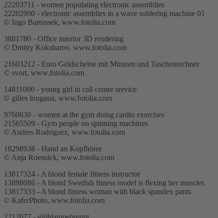
22203711 - women populating electronic assemblies
22202990 - electronic assemblies in a wave soldering machine 01
© Ingo Bartussek, www.fotolia.com
3881780 - Office interior 3D rendering
© Dmitry Koksharov, www.fotolia.com
21603212 - Euro Geldscheine mit Münzen und Taschenrechner
© svort, www.fotolia.com
14811000 - young girl in call center service
© gilles lougassi, www.fotolia.com
9760630 - women at the gym doing cardio exercises
21565509 - Gym people on spinning machines
© Andres Rodriguez, www.fotolia.com
18298938 - Hand an Kopfhörer
© Anja Roesnick, www.fotolia.com
13817324 - A blond female fitness instructor
13898086 - A blond Swedish fitness model is flexing her muscles
13817333 - A blond fitness woman with black spandex pants
© KaferPhoto, www.fotolia.com
2212077 - glühlampebrennt