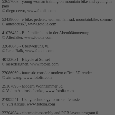
53657608 - young woman training on mountain bike and cycling in
park
© diego cervo, www.fotolia.com
53439666 - e-bike, pedelec, women, fahrrad, mountainbike, sommer
© autofocus67, www.fotolia.com
41076482 - Einfamilienhaus in der Abenddämmerung
© Alterfalter, www.fotolia.com
32646643 - Überweisung #1
© Lena Balk, www.fotolia.com
40123631 - Bicycle at Sunset
© lassedesignen, www.fotolia.com
22086069 - futuristic corridor modern office. 3D render
© xin wang, www.fotolia.com
25167895 - Modern Wohnzimmer 3d
© Vadim Andrushchenko, www.fotolia.com
27995541 - Using technology to make life easier
© Yuri Arcurs, www.fotolia.com
22204084 - electronic assembly and PCB layout program 01