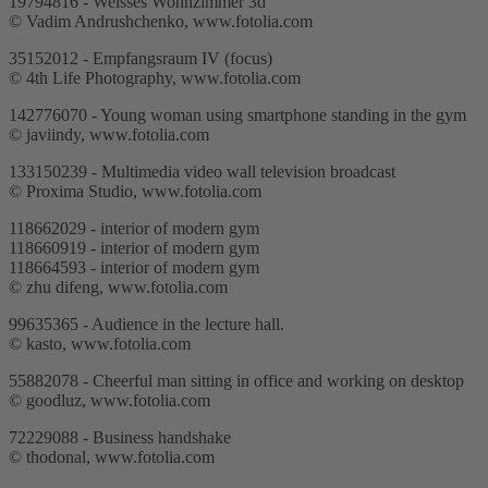
19794816 - Weisses Wohnzimmer 3d
© Vadim Andrushchenko, www.fotolia.com
35152012 - Empfangsraum IV (focus)
© 4th Life Photography, www.fotolia.com
142776070 - Young woman using smartphone standing in the gym
© javiindy, www.fotolia.com
133150239 - Multimedia video wall television broadcast
© Proxima Studio, www.fotolia.com
118662029 - interior of modern gym
118660919 - interior of modern gym
118664593 - interior of modern gym
© zhu difeng, www.fotolia.com
99635365 - Audience in the lecture hall.
© kasto, www.fotolia.com
55882078 - Cheerful man sitting in office and working on desktop
© goodluz, www.fotolia.com
72229088 - Business handshake
© thodonal, www.fotolia.com