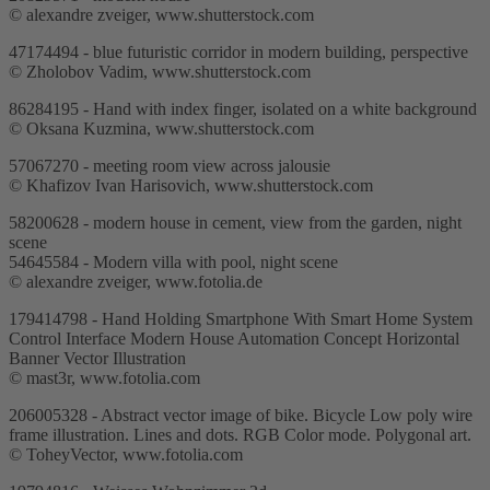
© alexandre zveiger, www.shutterstock.com
47174494 - blue futuristic corridor in modern building, perspective
© Zholobov Vadim, www.shutterstock.com
86284195 - Hand with index finger, isolated on a white background
© Oksana Kuzmina, www.shutterstock.com
57067270 - meeting room view across jalousie
© Khafizov Ivan Harisovich, www.shutterstock.com
58200628 - modern house in cement, view from the garden, night
scene
54645584 - Modern villa with pool, night scene
© alexandre zveiger, www.fotolia.de
179414798 - Hand Holding Smartphone With Smart Home System
Control Interface Modern House Automation Concept Horizontal
Banner Vector Illustration
© mast3r, www.fotolia.com
206005328 - Abstract vector image of bike. Bicycle Low poly wire
frame illustration. Lines and dots. RGB Color mode. Polygonal art.
© ToheyVector, www.fotolia.com