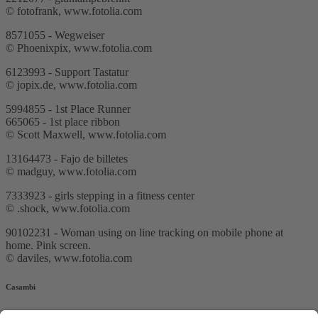
© fotofrank, www.fotolia.com
8571055 - Wegweiser
© Phoenixpix, www.fotolia.com
6123993 - Support Tastatur
© jopix.de, www.fotolia.com
5994855 - 1st Place Runner
665065 - 1st place ribbon
© Scott Maxwell, www.fotolia.com
13164473 - Fajo de billetes
© madguy, www.fotolia.com
7333923 - girls stepping in a fitness center
© .shock, www.fotolia.com
90102231 - Woman using on line tracking on mobile phone at
home. Pink screen.
© daviles, www.fotolia.com
Casambi
Warum Casambi