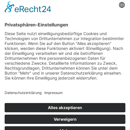
Casambi Dezentral
Casambi PLUS
Rechtliches
Impressum
AGB
Widerrufsbelehrung
Datenschutzerklärung
Kontakt
Vertrieb
Versandkosten
Rücksendung
MTC maintronic GmbH
Carl-Zeiss-Str. 10-14
97424 Schweinfurt / Germany
Tel.:
+49 (0) 9721 - 7766-0
Fax.: +49 (0 )9721 - 7766-18