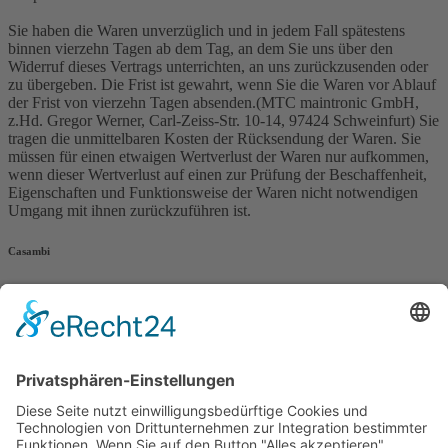
Sie haben die Waren unverzüglich und in jedem Fall spätestens
binnen vierzehn Tagen ab dem Tag, an dem Sie uns über den
Widerruf dieses Vertrags unterrichten, an uns zurückzusenden oder
zu übergeben. Die Frist ist gewahrt, wenn Sie die Waren vor Ablauf
der Frist von vierzehn Tagen absenden.(MTC maintronic GmbH,
z.Hd. Gregor Werner, Carl-Zeiss-Str. 10-14, 97424 Schweinfurt) Sie
tragen die unmittelbaren Kosten der Rücksendung der Waren. Sie
müssen für einen etwaigen Wertverlust der Waren nur aufkommen,
wenn dieser Wertverlust auf einen zur Prüfung der Beschaffenheit,
Eigenschaften und Funktionsweise der Waren nicht notwendigen
Umgang mit ihnen zurückzuführen ist.
Casambi
Warum Casambi
Casambi Dezentral
Casambi PLUS
Rechtliches
Impressum
AGB
Widerrufsbelehrung